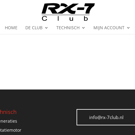
HOME
DE CLUB
TECHNISCH
MIJN ACCOUNT
hnisch
info@rx-7club.nl
neraties
tatiemotor