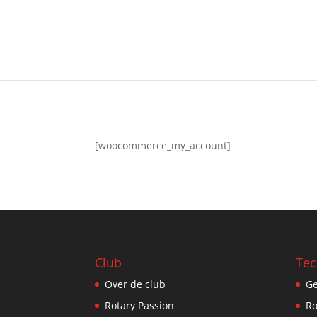
[woocommerce_my_account]
Club
Tec
Over de club
Ge
Rotary Passion
Ro