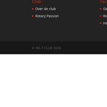
Club
Tec
Over de club
Ge
Rotary Passion
Ro
Ha
© RX-7 CLUB 2026