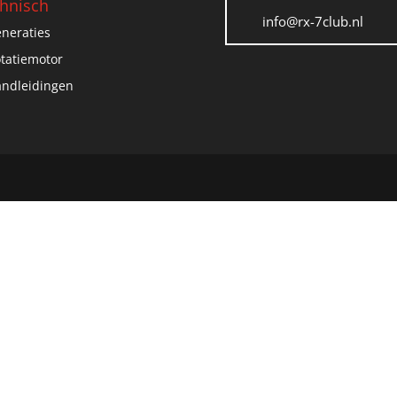
hnisch
info@rx-7club.nl
neraties
tatiemotor
ndleidingen